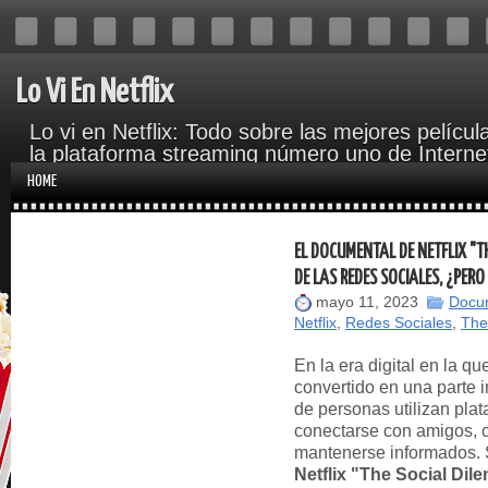
Lo Vi En Netflix
Lo vi en Netflix: Todo sobre las mejores películ
la plataforma streaming número uno de Interne
del cine y Hollywood.
HOME
EL DOCUMENTAL DE NETFLIX "T
DE LAS REDES SOCIALES, ¿PERO
mayo 11, 2023
Docu
Netflix
,
Redes Sociales
,
The
En la era digital en la q
convertido en una parte i
de personas utilizan pl
conectarse con amigos, 
mantenerse informados.
Netflix "The Social Di