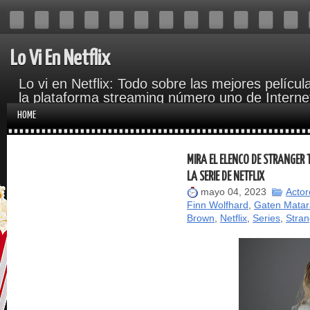
Lo Vi En Netflix
Lo vi en Netflix: Todo sobre las mejores películ
la plataforma streaming número uno de Interne
del cine y Hollywood.
HOME
MIRA EL ELENCO DE STRANGER
LA SERIE DE NETFLIX
mayo 04, 2023
Actor
Finn Wolfhard
,
Gaten Matar
Brown
,
Netflix
,
Series
,
Stran