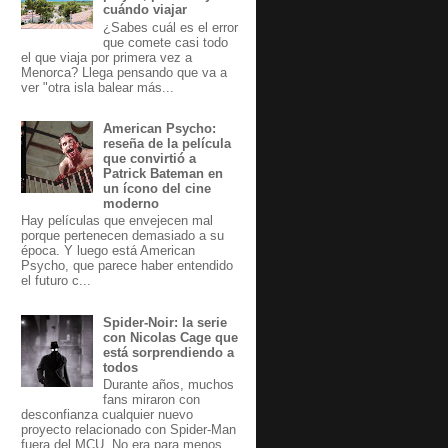
cuándo viajar
¿Sabes cuál es el error
que comete casi todo
el que viaja por primera vez a
Menorca? Llega pensando que va a
ver "otra isla balear más...
American Psycho:
reseña de la película
que convirtió a
Patrick Bateman en
un ícono del cine
moderno
Hay películas que envejecen mal
porque pertenecen demasiado a su
época. Y luego está American
Psycho, que parece haber entendido
el futuro c...
Spider-Noir: la serie
con Nicolas Cage que
está sorprendiendo a
todos
Durante años, muchos
fans miraron con
desconfianza cualquier nuevo
proyecto relacionado con Spider-Man
fuera del MCU. No era para menos.