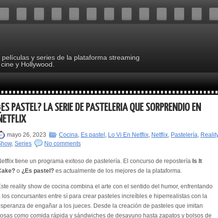
s películas y series de la plataforma streaming
 cine y Hollywood.
¿ES PASTEL? LA SERIE DE PASTELERÍA QUE SORPRENDIÓ EN
NETFLIX
mayo 26, 2023
Cocina
,
Es pastel
,
Lo Vi En Netflix
,
Netflix
,
Pastelería
,
Realit
Show
,
Series
No comments
etflix tiene un programa exitoso de pastelería. El concurso de repostería
Is It
Cake?
o
¿Es pastel?
es actualmente de los mejores de la plataforma.
ste reality show de cocina combina el arte con el sentido del humor, enfrentando
 los concursantes entre sí para crear pasteles increíbles e hiperrealistas con la
speranza de engañar a los jueces. Desde la creación de pasteles que imitan
osas como comida rápida y sándwiches de desayuno hasta zapatos y bolsos de