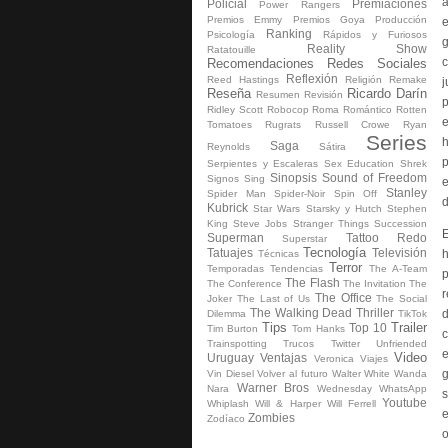
a
Policial
Premiaciones
Power Rangers
Premios Emmy
Premios Goya
Producción
e
Ranking
Psicología
Rápidos y Furiosos
g
Reality Show
Ratatouille
c
Recomendaciones
Redes Sociales
Reflexión
Reed Hastings
Religión
Remake
j
Reseña
Ricardo Darín
Resumen
Revisión
p
Ridley Scott
Robocop
Roma
Romántico
Rotten
e
Tomatoes
Rugrats
Russell Crowe
Ryan
Series
h
Saga
Reynolds
Sátira
p
Serpientes y Escaleras
Sex Education
Shrek
Sinopsis
Sound of Freedom
Signos
Sing
e
Stanley
Spider Man
Spider-Noir
Spin Off
Kubrick
Star Wars
Starsky y Hutch
Stephen
King
Steve Jobs
Stranger Things
Succession
E
Superman
Tattoo Redo
Superstar
Tecnología
Tatuajes
Televisión
h
Técnicas
Terror
Temporadas
Tendencias
The A-Team
p
The Flash
The Conference
The Invitation
The
r
The Office
Joker
The Last of Us
The Social
The Walking Dead
Thriller
d
Dilemma
TikTok
Tips
Trailer
Top 10
Tim Burton
Tom Hanks
c
Trainspotting
Trucos
Twitter
Unfriended
e
Video
Uruguay
Ventajas
Veronica
Viajes
g
Vin Diesel
Volver al futuro
Walter White
Wanda
Warner Bros
Nara
Wednesday
WhatsApp
s
Youtube
Whiplash
Will & Harper
Will Ferrell
e
Zombies
Zodíaco
o