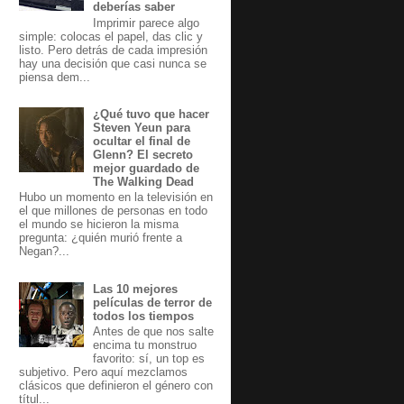
deberías saber
Imprimir parece algo
simple: colocas el papel, das clic y
listo. Pero detrás de cada impresión
hay una decisión que casi nunca se
piensa dem...
¿Qué tuvo que hacer
Steven Yeun para
ocultar el final de
Glenn? El secreto
mejor guardado de
The Walking Dead
Hubo un momento en la televisión en
el que millones de personas en todo
el mundo se hicieron la misma
pregunta: ¿quién murió frente a
Negan?...
Las 10 mejores
películas de terror de
todos los tiempos
Antes de que nos salte
encima tu monstruo
favorito: sí, un top es
subjetivo. Pero aquí mezclamos
clásicos que definieron el género con
títul...