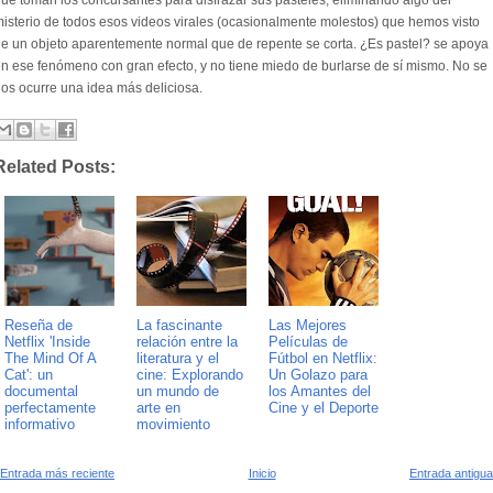
ue toman los concursantes para disfrazar sus pasteles, eliminando algo del
isterio de todos esos videos virales (ocasionalmente molestos) que hemos visto
e un objeto aparentemente normal que de repente se corta. ¿Es pastel? se apoya
n ese fenómeno con gran efecto, y no tiene miedo de burlarse de sí mismo. No se
os ocurre una idea más deliciosa.
Related Posts:
Reseña de
La fascinante
Las Mejores
Netflix 'Inside
relación entre la
Películas de
The Mind Of A
literatura y el
Fútbol en Netflix:
Cat': un
cine: Explorando
Un Golazo para
documental
un mundo de
los Amantes del
perfectamente
arte en
Cine y el Deporte
informativo
movimiento
Entrada más reciente
Inicio
Entrada antigua