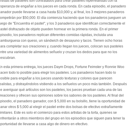
rtistas de pasteles son contratados para crear pasteles hiperrealistas con la
speranza de engañar a los jueces en cada ronda. En cada episodio, el panadero
anador puede llevarse a casa hasta $10,000 y, al final, los 3 mejores panaderos
ompetirán por $50,000. El día comienza haciendo que los panaderos jueguen un
uego de "Encuentra el pastel", y los 3 panaderos que identifican correctamente el
astel disfrazado de objeto pueden hornear en la primera ronda. En el primer
pisodio, los panaderos replican diferentes comidas rápidas, incluida una
amburguesa con queso, un sándwich de desayuno y tacos. Tienen ocho horas
ara completar sus creaciones y, cuando llegan los jueces, colocan sus pasteles
ntre una variedad de alimentos señuelo y cruzan los dedos para que no los
descubran.
n esta primera entrega, los jueces Daym Drops, Fortune Feimster y Ronnie Woo
acen todo lo posible para elegir los pasteles. Los panaderos hacen todo lo
osible para engañar a los jueces usando texturas y colores que parecen
ealistas, y distrayéndolos vistiendo a los señuelos un poco más también. Después
e averiguar qué artículos son los pasteles, los jueces prueban cada una de las
reaciones y ofrecen sus opiniones sobre los sabores de los pasteles. Al final del
pisodio, el panadero ganador, con $ 5,000 en su bolsillo, tiene la oportunidad de
anar otros $ 5,000 al elegir el pastel entre dos bolsas de efectivo extrañamente
imilares. Este es solo el comienzo para estos artistas de la torta, quienes se
nfrentarán a otros miembros del grupo en los episodios que siguen para tener la
portunidad de llevarse a casa algo de dinero en efectivo.