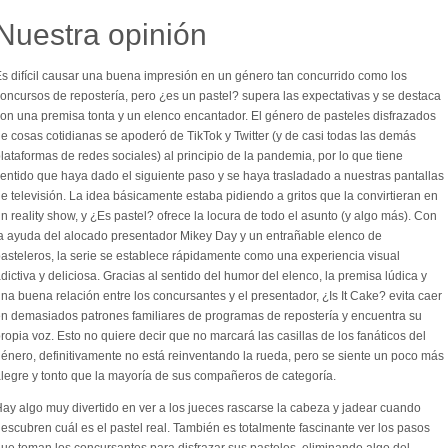
Nuestra opinión
s difícil causar una buena impresión en un género tan concurrido como los
oncursos de repostería, pero ¿es un pastel? supera las expectativas y se destaca
on una premisa tonta y un elenco encantador. El género de pasteles disfrazados
e cosas cotidianas se apoderó de TikTok y Twitter (y de casi todas las demás
lataformas de redes sociales) al principio de la pandemia, por lo que tiene
entido que haya dado el siguiente paso y se haya trasladado a nuestras pantallas
e televisión. La idea básicamente estaba pidiendo a gritos que la convirtieran en
n reality show, y ¿Es pastel? ofrece la locura de todo el asunto (y algo más). Con
a ayuda del alocado presentador Mikey Day y un entrañable elenco de
asteleros, la serie se establece rápidamente como una experiencia visual
dictiva y deliciosa. Gracias al sentido del humor del elenco, la premisa lúdica y
na buena relación entre los concursantes y el presentador, ¿Is It Cake? evita caer
n demasiados patrones familiares de programas de repostería y encuentra su
ropia voz. Esto no quiere decir que no marcará las casillas de los fanáticos del
énero, definitivamente no está reinventando la rueda, pero se siente un poco más
legre y tonto que la mayoría de sus compañeros de categoría.
ay algo muy divertido en ver a los jueces rascarse la cabeza y jadear cuando
escubren cuál es el pastel real. También es totalmente fascinante ver los pasos