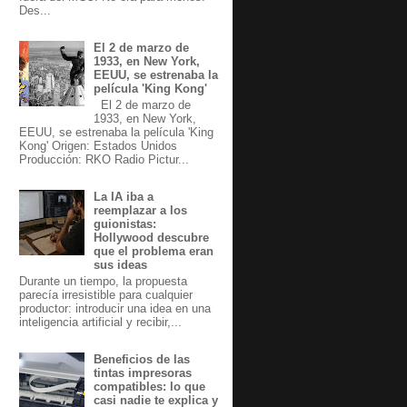
Des...
El 2 de marzo de
1933, en New York,
EEUU, se estrenaba la
película 'King Kong'
El 2 de marzo de
1933, en New York,
EEUU, se estrenaba la película 'King
Kong' Origen: Estados Unidos
Producción: RKO Radio Pictur...
La IA iba a
reemplazar a los
guionistas:
Hollywood descubre
que el problema eran
sus ideas
Durante un tiempo, la propuesta
parecía irresistible para cualquier
productor: introducir una idea en una
inteligencia artificial y recibir,...
Beneficios de las
tintas impresoras
compatibles: lo que
casi nadie te explica y