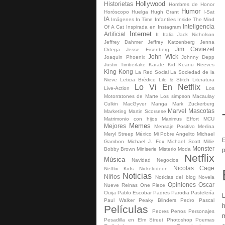
Hollywood
Historietas
Hombres de Honor
Humor
Horóscopo
Huelga
Hugh Grant
I-Sat
IA
Imágenes
In Time
Infantiles
Inside The Mind
Inteligencia
Of A Cat
Inspirada en
Instagram
Internet
Artificial
It
Italia
Jack Nicholson
Jeffrey Dahmer
Jeffrey Katzenberg
Jenna
Jim Caviezel
Ortega
Jesse Eisenberg
John Wick
Joaquin Phoenix
Johnny Depp
Justin Timberlake
Karate Kid
Keanu Reeves
King Kong
La Red Social
La Sociedad de la
Nieve
Leticia Brédice
Lilo & Stitch
Literatura
Lo Vi En Netflix
Live-Action
Los
Motorratones de Marte
Los simpson
Macaulay
Culkin
MacGyver
Manga
Mark Zuckerberg
Marvel
Mascotas
Marketing
Martin Scorsese
Matrimonio con hijos
Maximus Effort
MCU
Memes
Mejores
Mensaje Positivo
Merlina
Meryl Streep
México
Mi Pobre Angelito
Michael
E
Gambon
Michael J. Fox
Michael Scott
Millie
Monster
Bobby Brown
Miniserie
Misterio
Moda
p
Netflix
Música
Navidad
Negocios
Nicolas Cage
Netflix Kids
Nickelodeon
Noticias
Niños
Noticias del blog
Novela
Opiniones
Oscar
Nueve Reinas
One Piece
Ouija
Pablo Escobar
Padres
Parodia
Pastelería
L
Paul Walker
Peaky Blinders
Pedro Pascal
h
Películas
Peores
Perros
Personajes
m
Pesadilla en Elm Street
Photoshop
Poemas