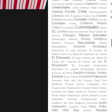
Caddo Lake
Cámaras
Canal
Capítulos
d
Canciones
Capitán América
Carlitos
Celebridades
Chile
Christian Bale
Ciencia
Cine
Ciencia Ficción
S
Cinematografía
Clásicos
Coches
Clint Eastwood
Cobra Kai
g
Comedia
Cocina
Cómics
Colombia
Con Air
Consejos
Crímenes Reales
Creep
Curiosidades
Crítica
Cronología
Datos
DC Comics
Deportes
Destino Final
Detrás de
Dibujos animados
Diálogos
escena
Disney
Distópico
Dinosaurios
Director
Documental
División Palermo
Drama
Eduardo Verastegui
DreamWorks
Educación
El caso Alcàsser
El Conjuro
El
Diablo Viste A La Moda
El estafador de Tinder
El Eternauta
El joven manos de tijeras
El
El
Juego del Calamar
El Patrón del Mal
Resplandor
Eli
Encuadre
Entrevistas
Episodios
Es pastel
Escándalos
Escenas
España
Estados Unidos
Escuela de Rock
Estreno
Famosos
Facebook
Evan Peters
Fantasía
Fast and the Furious
Final
Finn
Wolfhard
Forrest Gump
Fotografía
Fox
Fragmentos
Fran­ken­s­tein
Frases
Fútbol
Futuro
Gambito de Dama
Game of Thrones
Gastón
Pauls
Gaten Matarazzo
Gatos
George Lucas
Gladiador
Godzilla
Goosebumps
GOT
Guión
Guillermo del Toro
Guillermo Francella
Halloween
Harry Potter
Harrison Ford
Historia
HBO
HBO Max
Heretic