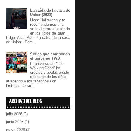
La caída de la casa de
Usher (2023)
Llega Halloween y te
recomendamos una
serie de terror inspirada
en los libros del gran
Edgar Allan Poe: La caída de la casa
de Usher . Para...
Series que componen
el universo TWD
El universo de "The
Walking Dead" ha
crecido y evolucionado
a lo largo de los años,
atrapando a los fanáticos con
historias de su...
ARCHIVO DEL BLOG
julio 2026
(2)
junio 2026
(1)
mayo 2026
(1)