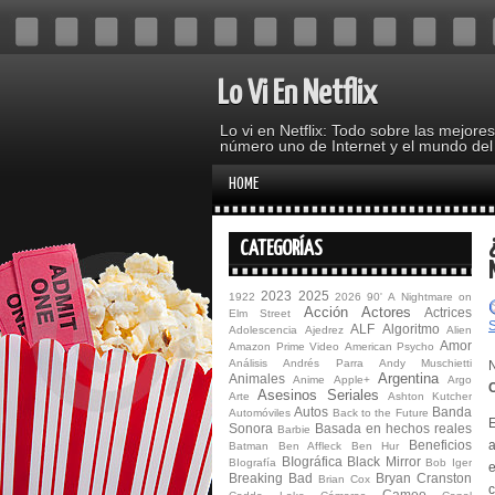
Lo Vi En Netflix
Lo vi en Netflix: Todo sobre las mejore
número uno de Internet y el mundo del
HOME
CATEGORÍAS
2023
2025
1922
2026
90'
A Nightmare on
Acción
Actores
Actrices
Elm Street
ALF
Algoritmo
Adolescencia
Ajedrez
Alien
Amor
Amazon Prime Video
American Psycho
Análisis
Andrés Parra
Andy Muschietti
N
Argentina
Animales
Anime
Apple+
Argo
Asesinos Seriales
Arte
Ashton Kutcher
Autos
Banda
Automóviles
Back to the Future
E
Sonora
Basada en hechos reales
Barbie
Beneficios
a
Batman
Ben Affleck
Ben Hur
BIográfica
Black Mirror
BIografía
Bob Iger
e
Breaking Bad
Bryan Cranston
Brian Cox
c
Cameo