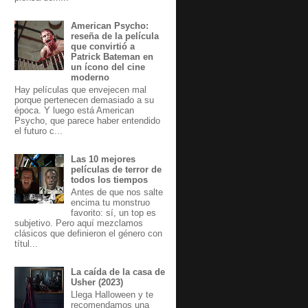
American Psycho:
reseña de la película
que convirtió a
Patrick Bateman en
un ícono del cine
moderno
Hay películas que envejecen mal
porque pertenecen demasiado a su
época. Y luego está American
Psycho, que parece haber entendido
el futuro c...
Las 10 mejores
películas de terror de
todos los tiempos
Antes de que nos salte
encima tu monstruo
favorito: sí, un top es
subjetivo. Pero aquí mezclamos
clásicos que definieron el género con
títul...
La caída de la casa de
Usher (2023)
Llega Halloween y te
recomendamos una