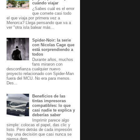
cuándo viajar
¿Sabes cuál es el error
que comete casi todo
el que viaja por primera vez a
Menorca? Llega pensando que va a
ver "otra isla balear más...
Spider-Noir: la serie
con Nicolas Cage que
está sorprendiendo a
todos
Durante años, muchos
fans miraron con
desconfianza cualquier nuevo
proyecto relacionado con Spider-Man
fuera del MCU. No era para menos.
Des...
Beneficios de las
tintas impresoras
compatibles: lo que
casi nadie te explica y
deberías saber
Imprimir parece algo
simple: colocas el papel, das clic y
listo. Pero detrás de cada impresión
hay una decisión que casi nunca se
piensa dem...