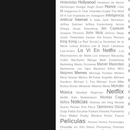
l
Hollywood
Historietas
Hombres de Honor
Humor
Horóscopo
Huelga
Hugh Grant
I-Sat
E
IA
Imágenes
In Time
Infantiles
Inside The Mind
Inteligencia
O
Of A Cat
Inspirada en
Instagram
Internet
Artificial
It
Italia
Jack Nicholson
c
Jeffrey Dahmer
Jeffrey Katzenberg
Jenna
f
Jim Caviezel
Ortega
Jesse Eisenberg
John Wick
e
Joaquin Phoenix
Johnny Depp
Justin Timberlake
Karate Kid
Keanu Reeves
p
King Kong
La Red Social
La Sociedad de la
Nieve
Leticia Brédice
Lilo & Stitch
Literatura
T
Lo Vi En Netflix
Live-Action
Los
q
Motorratones de Marte
Los simpson
Macaulay
C
Culkin
MacGyver
Manga
Mark Zuckerberg
Marvel
Mascotas
Marketing
Martin Scorsese
2
Matrimonio con hijos
Maximus Effort
MCU
F
Memes
Mejores
Mensaje Positivo
Merlina
Meryl Streep
México
Mi Pobre Angelito
Michael
E
Gambon
Michael J. Fox
Michael Scott
Millie
Monster
(
Bobby Brown
Miniserie
Misterio
Moda
Netflix
Música
G
Navidad
Negocios
Nicolas Cage
Netflix Kids
Nickelodeon
c
Noticias
Niños
Noticias del blog
Novela
p
Opiniones
Oscar
Nueve Reinas
One Piece
Ouija
Pablo Escobar
Padres
Parodia
Pastelería
¡
Paul Walker
Peaky Blinders
Pedro Pascal
Películas
Peores
Perros
Personajes
Pesadilla en Elm Street
Photoshop
Poemas