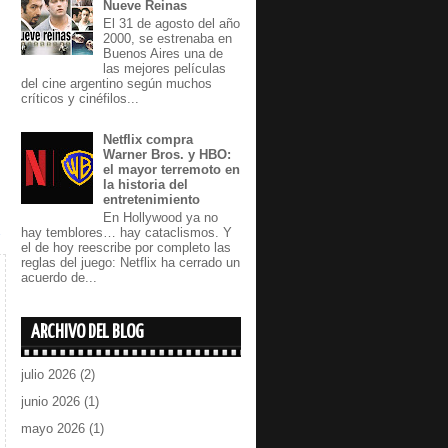
Nueve Reinas
El 31 de agosto del año
2000, se estrenaba en
Buenos Aires una de
las mejores películas
del cine argentino según muchos
críticos y cinéfilos...
Netflix compra
Warner Bros. y HBO:
el mayor terremoto en
la historia del
entretenimiento
En Hollywood ya no
hay temblores… hay cataclismos. Y
el de hoy reescribe por completo las
reglas del juego: Netflix ha cerrado un
acuerdo de...
ARCHIVO DEL BLOG
julio 2026
(2)
junio 2026
(1)
mayo 2026
(1)