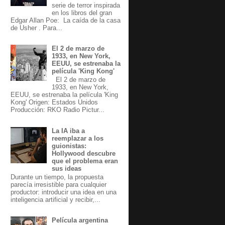
serie de terror inspirada
en los libros del gran
Edgar Allan Poe: La caída de la casa
de Usher . Para...
El 2 de marzo de
1933, en New York,
EEUU, se estrenaba la
película 'King Kong'
El 2 de marzo de
1933, en New York,
EEUU, se estrenaba la película 'King
Kong' Origen: Estados Unidos
Producción: RKO Radio Pictur...
La IA iba a
reemplazar a los
guionistas:
Hollywood descubre
que el problema eran
sus ideas
Durante un tiempo, la propuesta
parecía irresistible para cualquier
productor: introducir una idea en una
inteligencia artificial y recibir,...
Película argentina