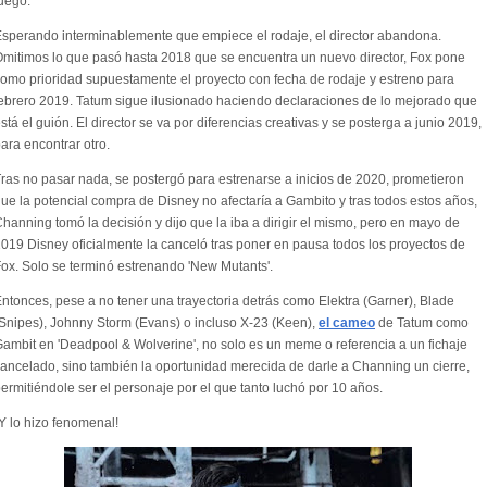
uego.
sperando interminablemente que empiece el rodaje, el director abandona.
mitimos lo que pasó hasta 2018 que se encuentra un nuevo director, Fox pone
omo prioridad supuestamente el proyecto con fecha de rodaje y estreno para
ebrero 2019. Tatum sigue ilusionado haciendo declaraciones de lo mejorado que
stá el guión. El director se va por diferencias creativas y se posterga a junio 2019,
ara encontrar otro.
ras no pasar nada, se postergó para estrenarse a inicios de 2020, prometieron
ue la potencial compra de Disney no afectaría a Gambito y tras todos estos años,
hanning tomó la decisión y dijo que la iba a dirigir el mismo, pero en mayo de
019 Disney oficialmente la canceló tras poner en pausa todos los proyectos de
ox. Solo se terminó estrenando 'New Mutants'.
ntonces, pese a no tener una trayectoria detrás como Elektra (Garner), Blade
Snipes), Johnny Storm (Evans) o incluso X-23 (Keen),
el cameo
de Tatum como
ambit en 'Deadpool & Wolverine', no solo es un meme o referencia a un fichaje
ancelado, sino también la oportunidad merecida de darle a Channing un cierre,
ermitiéndole ser el personaje por el que tanto luchó por 10 años.
Y lo hizo fenomenal!