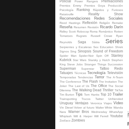
Policial
Premiaciones
Power Rangers
Premios Emmy
Premios Goya
Producción
Ranking
Psicología
Rápidos y Furiosos
Reality Show
Ratatouille
Recomendaciones
Redes Sociales
Reflexión
Reed Hastings
Religión
Remake
Reseña
Ricardo Darín
Resumen
Revisión
Ridley Scott
Robocop
Roma
Romántico
Rotten
Tomatoes
Rugrats
Russell Crowe
Ryan
Series
Saga
Reynolds
Sátira
Serpientes y Escaleras
Sex Education
Shrek
Sinopsis
Sound of Freedom
Signos
Sing
Stanley
Spider Man
Spider-Noir
Spin Off
Kubrick
Star Wars
Starsky y Hutch
Stephen
King
Steve Jobs
Stranger Things
Succession
Superman
Tattoo Redo
Superstar
Tecnología
Tatuajes
Televisión
Técnicas
Terror
Temporadas
Tendencias
The A-Team
The Flash
The Conference
The Invitation
The
The Office
Joker
The Last of Us
The Social
The Walking Dead
Thriller
Dilemma
TikTok
Tips
Trailer
Top 10
Tim Burton
Tom Hanks
Trainspotting
Trucos
Twitter
Unfriended
Video
Uruguay
Ventajas
Veronica
Viajes
Vin Diesel
Volver al futuro
Walter White
Wanda
Warner Bros
Nara
Wednesday
WhatsApp
Youtube
Whiplash
Will & Harper
Will Ferrell
Zombies
Zodíaco