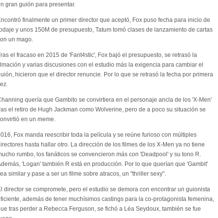
n gran guión para presentar.
ncontró finalmente un primer director que aceptó, Fox puso fecha para inicio de
odaje y unos 150M de presupuesto, Tatum tomó clases de lanzamiento de cartas
con un mago.
ras el fracaso en 2015 de 'Fant4stic', Fox bajó el presupuesto, se retrasó la
ilmación y varias discusiones con el estudio más la exigencia para cambiar el
uión, hicieron que el director renuncie. Por lo que se retrasó la fecha por primera
ez.
hanning quería que Gambito se convirtiera en el personaje ancla de los 'X-Men'
ras el retiro de Hugh Jackman como Wolverine, pero de a poco su situación se
onvirtió en un meme.
016, Fox manda reescribir toda la película y se reúne furioso con múltiples
irectores hasta hallar otro. La dirección de los filmes de los X-Men ya no tiene
ucho rumbo, los fanáticos se convencieron más con 'Deadpool' y su tono R.
demás, 'Logan' también R está en producción. Por lo que querían que 'Gambit'
ea similar y pase a ser un filme sobre atracos, un "thriller sexy".
l director se compromete, pero el estudio se demora con encontrar un guionista
ficiente, además de tener muchísimos castings para la co-protagonista femenina,
ue tras perder a Rebecca Ferguson, se fichó a Léa Seydoux, también se fue