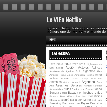
Lo Vi En Netflix
Lo vi en Netflix: Todo sobre las mejore
número uno de Internet y el mundo del
HOME
CATEGORÍAS
2023
2025
1922
2026
90'
A Nightmare on
Acción
Actores
Actrices
Elm Street
ALF
Algoritmo
Adolescencia
Ajedrez
Alien
Amor
Amazon Prime Video
American Psycho
Análisis
Andrés Parra
Andy Muschietti
Argentina
Animales
Anime
Apple+
Argo
F
Asesinos Seriales
Arte
Ashton Kutcher
p
Autos
Banda
Automóviles
Back to the Future
'
Sonora
Basada en hechos reales
Barbie
Beneficios
Batman
Ben Affleck
Ben Hur
C
BIográfica
Black Mirror
BIografía
Bob Iger
Breaking Bad
Bryan Cranston
Brian Cox
b
Cameo