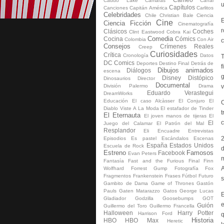
Caddo Lake
Cámaras
Canal
u
Capítulos
Canciones
Capitán América
Carlitos
Celebridades
Chile
Christian Bale
Ciencia
E
Cine
Ciencia Ficción
Cinematografía
r
Clásicos
Coches
Clint Eastwood
Cobra Kai
Comedia
Cocina
Cómics
Colombia
Con Air
Consejos
Crímenes Reales
Creep
Curiosidades
Crítica
Cronología
Datos
T
DC Comics
Deportes
Destino Final
Detrás de
f
Dibujos animados
Diálogos
escena
g
Disney
Distópico
Dinosaurios
Director
Documental
División Palermo
Drama
v
Eduardo Verastegui
DreamWorks
Educación
El caso Alcàsser
El Conjuro
El
C
Diablo Viste A La Moda
El estafador de Tinder
t
El Eternauta
El joven manos de tijeras
El
c
El
Juego del Calamar
El Patrón del Mal
Resplandor
Eli
Encuadre
Entrevistas
2
Episodios
Es pastel
Escándalos
Escenas
España
Estados Unidos
Escuela de Rock
d
Estreno
Famosos
Facebook
Evan Peters
m
Fantasía
Fast and the Furious
Final
Finn
A
Wolfhard
Forrest Gump
Fotografía
Fox
Fragmentos
Fran­ken­s­tein
Frases
Fútbol
Futuro
s
Gambito de Dama
Game of Thrones
Gastón
Pauls
Gaten Matarazzo
Gatos
George Lucas
E
Gladiador
Godzilla
Goosebumps
GOT
e
Guión
Guillermo del Toro
Guillermo Francella
Halloween
Harry Potter
Harrison Ford
q
Historia
HBO
HBO Max
Heretic