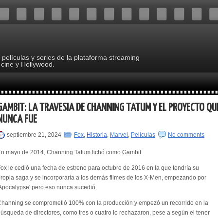
s películas y series de la plataforma streaming
 cine y Hollywood.
GAMBIT: LA TRAVESÍA DE CHANNING TATUM Y EL PROYECTO QU
NUNCA FUE
septiembre 21, 2024
Fox
,
Historia
,
Marvel
,
Películas
No comments
En mayo de 2014, Channing Tatum fichó como Gambit.
ox le cedió una fecha de estreno para octubre de 2016 en la que tendría su
ropia saga y se incorporaría a los demás filmes de los X-Men, empezando por
Apocalypse' pero eso nunca sucedió.
hanning se comprometió 100% con la producción y empezó un recorrido en la
úsqueda de directores, como tres o cuatro lo rechazaron, pese a según el tener