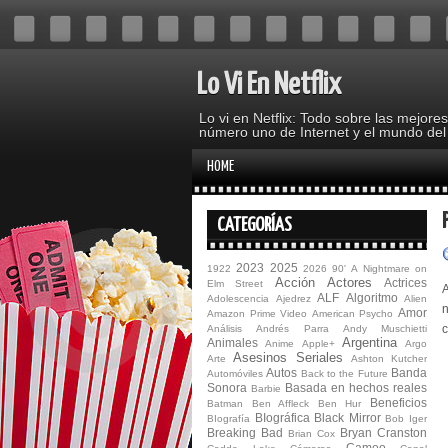
Lo Vi En Netflix
Lo vi en Netflix: Todo sobre las mejore
número uno de Internet y el mundo del
HOME
CATEGORÍAS
2023
2025
1922
2026
90'
A Nightmare on
Acción
Actores
Actrices
Elm Street
ALF
Algoritmo
Adolescencia
Ajedrez
Alien
n
Amor
Amazon Prime Video
American Psycho
Análisis
Andrés Parra
Andy Muschietti
Argentina
Animales
Anime
Apple+
Argo
Asesinos Seriales
Arte
Ashton Kutcher
Autos
Banda
Automóviles
Back to the Future
Sonora
Basada en hechos reales
Barbie
Beneficios
Batman
Ben Affleck
Ben Hur
BIográfica
Black Mirror
BIografía
Bob Iger
Breaking Bad
Bryan Cranston
Brian Cox
Cameo