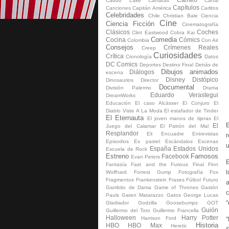
Caddo Lake
Cámaras
Canal
Capítulos
Canciones
Capitán América
Carlitos
Celebridades
Chile
Christian Bale
Ciencia
Cine
Ciencia Ficción
Cinematografía
Clásicos
Coches
Clint Eastwood
Cobra Kai
Comedia
Cocina
Cómics
Colombia
Con Air
Consejos
Crímenes Reales
Creep
Curiosidades
Crítica
Cronología
Datos
DC Comics
Deportes
Destino Final
Detrás de
Dibujos animados
Diálogos
escena
Disney
Distópico
Dinosaurios
Director
Documental
División Palermo
Drama
Eduardo Verastegui
DreamWorks
Educación
El caso Alcàsser
El Conjuro
El
Diablo Viste A La Moda
El estafador de Tinder
El Eternauta
El joven manos de tijeras
El
E
El
Juego del Calamar
El Patrón del Mal
Resplandor
Eli
Encuadre
Entrevistas
r
Episodios
Es pastel
Escándalos
Escenas
u
España
Estados Unidos
Escuela de Rock
Estreno
Famosos
Facebook
Evan Peters
E
Fantasía
Fast and the Furious
Final
Finn
l
Wolfhard
Forrest Gump
Fotografía
Fox
Fragmentos
Fran­ken­s­tein
Frases
Fútbol
Futuro
a
Gambito de Dama
Game of Thrones
Gastón
c
Pauls
Gaten Matarazzo
Gatos
George Lucas
"
Gladiador
Godzilla
Goosebumps
GOT
Guión
Guillermo del Toro
Guillermo Francella
Halloween
Harry Potter
Harrison Ford
"
Historia
HBO
HBO Max
Heretic