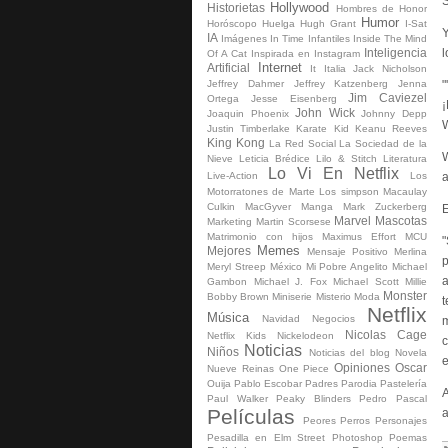
S
Hollywood
Historietas
Hombres de Honor
Humor
Horóscopo
Huelga
Hugh Grant
I-Sat
Y
IA
Imágenes
In Time
Infantiles
Inside The Mind
l
Inteligencia
Of A Cat
Inspirada en
Instagram
Internet
Artificial
It
Italia
Jack Nicholson
"
Jeffrey Dahmer
Jeffrey Katzenberg
Jenna
Jim Caviezel
Ortega
Jesse Eisenberg
¡
John Wick
Joaquin Phoenix
Johnny Depp
W
Justin Timberlake
Karate Kid
Keanu Reeves
King Kong
La Red Social
La Sociedad de la
W
Nieve
Leticia Brédice
Lilo & Stitch
Literatura
Lo Vi En Netflix
a
Live-Action
Los
Motorratones de Marte
Los simpson
Macaulay
Culkin
MacGyver
Manga
Mark Zuckerberg
E
Marvel
Mascotas
Marketing
Martin Scorsese
Matrimonio con hijos
Maximus Effort
MCU
"
Memes
Mejores
Mensaje Positivo
Merlina
p
Meryl Streep
México
Mi Pobre Angelito
Michael
a
Gambon
Michael J. Fox
Michael Scott
Millie
Monster
Bobby Brown
Miniserie
Misterio
Moda
t
Netflix
Música
Navidad
Negocios
m
Nicolas Cage
Netflix Kids
Nickelodeon
c
Noticias
Niños
Noticias del blog
Novela
e
Opiniones
Oscar
Nueve Reinas
One Piece
Ouija
Pablo Escobar
Padres
Parodia
Pastelería
A
Paul Walker
Peaky Blinders
Pedro Pascal
Películas
Peores
Perros
Personajes
Pesadilla en Elm Street
Photoshop
Poemas