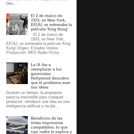
Des...
El 2 de marzo de
1933, en New York,
EEUU, se estrenaba la
película 'King Kong'
El 2 de marzo de
1933, en New York,
EEUU, se estrenaba la película 'King
Kong' Origen: Estados Unidos
Producción: RKO Radio Pictur...
La IA iba a
reemplazar a los
guionistas:
Hollywood descubre
que el problema eran
sus ideas
Durante un tiempo, la propuesta
parecía irresistible para cualquier
productor: introducir una idea en una
inteligencia artificial y recibir,...
Beneficios de las
tintas impresoras
compatibles: lo que
casi nadie te explica y