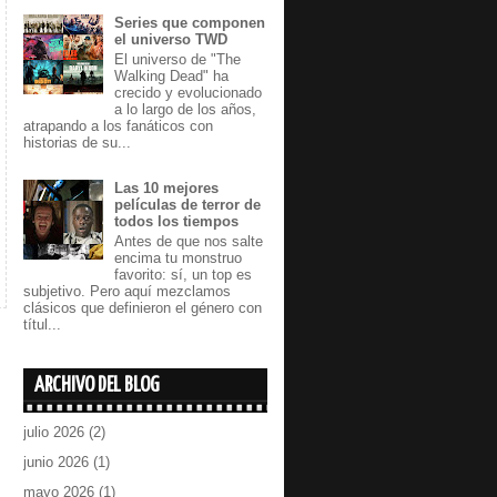
Series que componen
el universo TWD
El universo de "The
Walking Dead" ha
crecido y evolucionado
a lo largo de los años,
atrapando a los fanáticos con
historias de su...
Las 10 mejores
películas de terror de
todos los tiempos
Antes de que nos salte
encima tu monstruo
favorito: sí, un top es
subjetivo. Pero aquí mezclamos
clásicos que definieron el género con
títul...
ARCHIVO DEL BLOG
julio 2026
(2)
junio 2026
(1)
mayo 2026
(1)