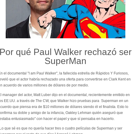
Por qué Paul Walker rechazó ser
SuperMan
n el documental "I am Paul Walker", la fallecida estrella de Rápidos Y Furiosos,
eveló que el actor habría rechazado una oferta para convertirse en Clark Kent en
n acuerdo de varios millones de dólares de por medio.
l manager del actor, Matt Luber dijo en el documental, recientemente emitido en
os EE.UU. a través de The CW, que Walker hizo pruebas para Superman en un
cuerdo que piensa era de $10 millones de dólares siendo él el finalista. Esto lo
onfirma su doble y amigo de la infancia, Oakley Lehman quién aseguró que
estaba entusiasmado" con hacer el papel y que sí pensaba en hacerlo.
Lo que sé es que no quería hacer tres o cuatro películas de Superman y ser