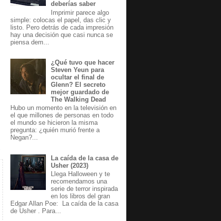
deberías saber
Imprimir parece algo
simple: colocas el papel, das clic y
listo. Pero detrás de cada impresión
hay una decisión que casi nunca se
piensa dem...
¿Qué tuvo que hacer
Steven Yeun para
ocultar el final de
Glenn? El secreto
mejor guardado de
The Walking Dead
Hubo un momento en la televisión en
el que millones de personas en todo
el mundo se hicieron la misma
pregunta: ¿quién murió frente a
Negan?...
La caída de la casa de
Usher (2023)
Llega Halloween y te
recomendamos una
serie de terror inspirada
en los libros del gran
Edgar Allan Poe: La caída de la casa
de Usher . Para...