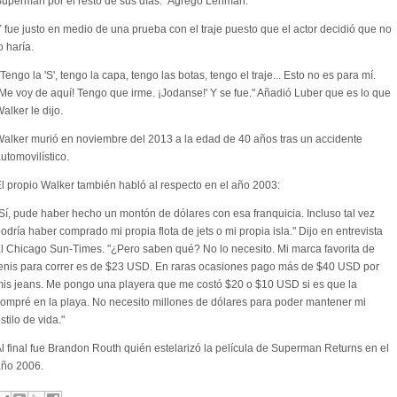
uperman por el resto de sus días." Agregó Lehman.
 fue justo en medio de una prueba con el traje puesto que el actor decidió que no
o haría.
'Tengo la 'S', tengo la capa, tengo las botas, tengo el traje... Esto no es para mí.
Me voy de aquí! Tengo que irme. ¡Jodanse!' Y se fue." Añadió Luber que es lo que
alker le dijo.
alker murió en noviembre del 2013 a la edad de 40 años tras un accidente
utomovilístico.
l propio Walker también habló al respecto en el año 2003:
Sí, pude haber hecho un montón de dólares con esa franquicia. Incluso tal vez
odría haber comprado mi propia flota de jets o mi propia isla." Dijo en entrevista
l Chicago Sun-Times. "¿Pero saben qué? No lo necesito. Mi marca favorita de
enis para correr es de $23 USD. En raras ocasiones pago más de $40 USD por
is jeans. Me pongo una playera que me costó $20 o $10 USD si es que la
ompré en la playa. No necesito millones de dólares para poder mantener mi
stilo de vida."
l final fue Brandon Routh quién estelarizó la película de Superman Returns en el
año 2006.