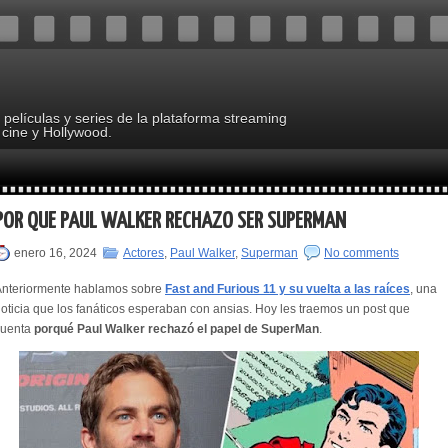
s películas y series de la plataforma streaming
 cine y Hollywood.
POR QUÉ PAUL WALKER RECHAZÓ SER SUPERMAN
enero 16, 2024
Actores
,
Paul Walker
,
Superman
No comments
Anteriormente hablamos sobre
Fast and Furious 11 y su vuelta a las raíces
, una
oticia que los fanáticos esperaban con ansias. Hoy les traemos un post que
cuenta
porqué Paul Walker rechazó el papel de SuperMan
.