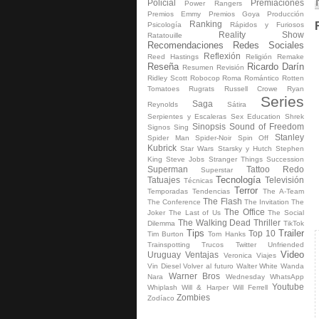
Policial
Premiaciones
Power Rangers
Premios Emmy
Premios Goya
Producción
Ranking
Psicología
Rápidos y Furiosos
Reality Show
Ratatouille
Recomendaciones
Redes Sociales
Reflexión
Reed Hastings
Religión
Remake
Reseña
Ricardo Darín
Resumen
Revisión
Ridley Scott
Robocop
Roma
Romántico
Rotten
Tomatoes
Rugrats
Russell Crowe
Ryan
Series
Saga
Reynolds
Sátira
Serpientes y Escaleras
Sex Education
Shrek
Sinopsis
Sound of Freedom
Signos
Sing
Stanley
Spider Man
Spider-Noir
Spin Off
Kubrick
Star Wars
Starsky y Hutch
Stephen
King
Steve Jobs
Stranger Things
Succession
Superman
Tattoo Redo
Superstar
Tecnología
Tatuajes
Televisión
Técnicas
Terror
Temporadas
Tendencias
The A-Team
The Flash
The Conference
The Invitation
The
The Office
Joker
The Last of Us
The Social
The Walking Dead
Thriller
Dilemma
TikTok
Tips
Trailer
Top 10
Tim Burton
Tom Hanks
Trainspotting
Trucos
Twitter
Unfriended
Video
Uruguay
Ventajas
Veronica
Viajes
Vin Diesel
Volver al futuro
Walter White
Wanda
Warner Bros
Nara
Wednesday
WhatsApp
Youtube
Whiplash
Will & Harper
Will Ferrell
Zombies
Zodíaco