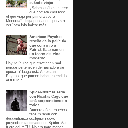
cuándo viajar
¿Sabes cuál es el error
que comete casi todo
el que viaja por primera vez a
Menorca? Llega pensando que va a
ver "otra isla balear más...
American Psycho:
reseña de la película
que convirtió a
Patrick Bateman en
un ícono del cine
moderno
Hay películas que envejecen mal
porque pertenecen demasiado a su
época. Y luego está American
Psycho, que parece haber entendido
el futuro c...
Spider-Noir: la serie
con Nicolas Cage que
está sorprendiendo a
todos
Durante años, muchos
fans miraron con
desconfianza cualquier nuevo
proyecto relacionado con Spider-Man
fuera del MCU. No era para menos.